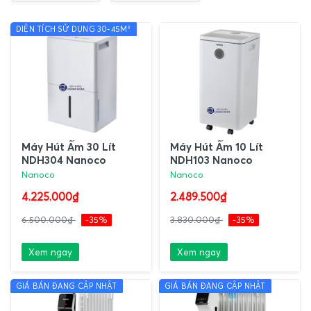
DIỆN TÍCH SỬ DỤNG 30-45M²
Máy Hút Ẩm 30 Lít
Máy Hút Ẩm 10 Lít
NDH304 Nanoco
NDH103 Nanoco
Nanoco
Nanoco
4.225.000₫
2.489.500₫
6.500.000₫
-35%
3.830.000₫
-35%
Xem ngay
Xem ngay
GIÁ BÁN ĐANG CẬP NHẬT
GIÁ BÁN ĐANG CẬP NHẬT