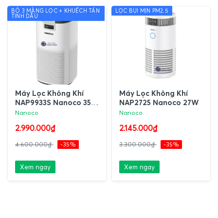
BỘ 3 MÀNG LỌC + KHUẾCH TÁN
LỌC BỤI MỊN PM2.5
TINH DẦU
Máy Lọc Không Khí
Máy Lọc Không Khí
NAP9933S Nanoco 35W
NAP2725 Nanoco 27W
Kèm Khuếch Tán Tinh
Nanoco
Nanoco
Dầu
2.990.000₫
2.145.000₫
4.600.000₫
-35%
3.300.000₫
-35%
Xem ngay
Xem ngay