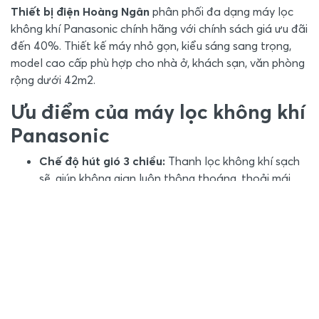
Thiết bị điện Hoàng Ngân
phân phối đa dạng máy lọc
không khí Panasonic chính hãng với chính sách giá ưu đãi
đến 40%. Thiết kế máy nhỏ gọn, kiểu sáng sang trọng,
model cao cấp phù hợp cho nhà ở, khách sạn, văn phòng
rộng dưới 42m2.
Ưu điểm của máy lọc không khí
Panasonic
Chế độ hút gió 3 chiều:
Thanh lọc không khí sạch
sẽ, giúp không gian luôn thông thoáng, thoải mái
nhờ công suất mạnh, lượng gió thổi lớn.
Cơ chế hoạt động của ECONAVI:
Giúp kiểm tra
các chất ô nhiễm, dị ứng và mùi bằng thiết bị cảm
biến cứ 10 phút mỗi giờ để giúp thanh lọc khí tốt
hơn, giảm thiểu khí ô nhiễm.
Bộ lọc HEPA:
gồm bộ tinh lọc chống dị ứng, Tinh