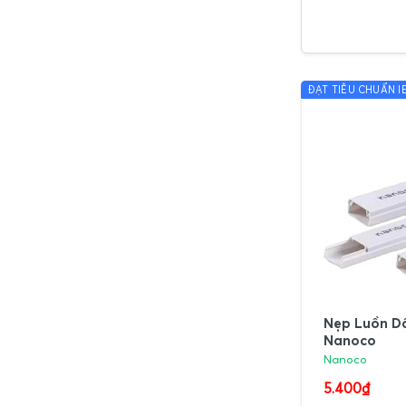
ĐẠT TIÊU CHUẨN IE
Nẹp Luồn D
Nanoco
Nanoco
5.400₫