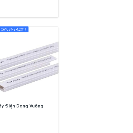
C61084-2-1:2017
ây Điện Dạng Vuông