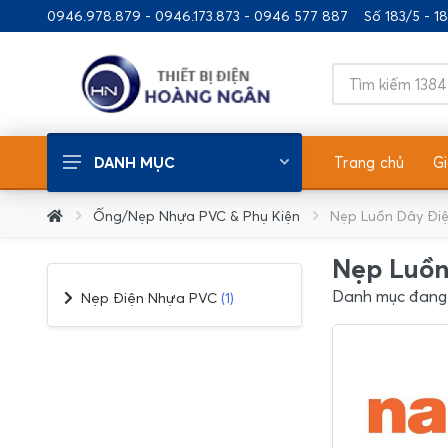
0946.978.879 - 0946.173.873 - 0946 577 887
Số 183/5 - 
Trang chủ
Gi
DANH MỤC
Thiết Bị Điện Chiếu Sáng
Ống/Nẹp Nhựa PVC & Phụ Kiện
Nẹp Luồn Dây Đi
Thiết Bị Điện Xây Dựng
Nẹp Luồn
Thiết Bị Điện Gia Dụng
Danh mục đang
Nẹp Điện Nhựa PVC
(1)
Ống/Nẹp Nhựa - Phụ Kiện
Thiết Bị Nhà Bếp