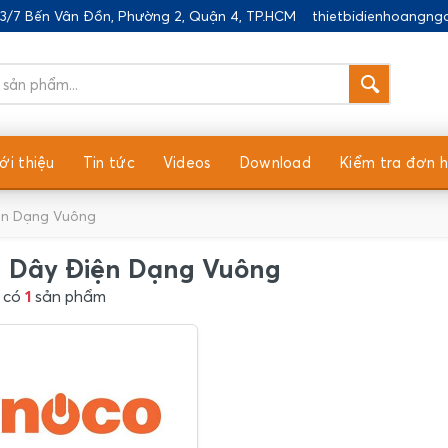
183/7 Bến Vân Đồn, Phường 2, Quận 4, TP.HCM
thietbidienhoangn
ới thiệu
Tin tức
Videos
Download
Kiểm tra đơn 
ện Dạng Vuông
 Dây Điện Dạng Vuông
 có
1
sản phẩm