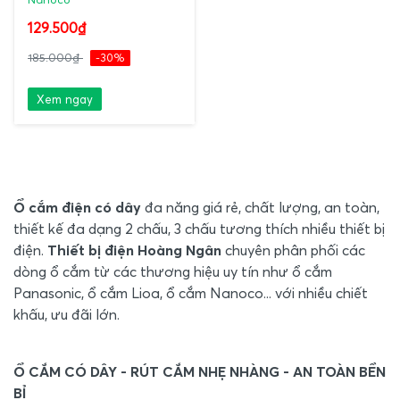
129.500₫
185.000₫
-30%
Xem ngay
Ổ cắm điện có dây
đa năng giá rẻ, chất lượng, an toàn,
thiết kế đa dạng 2 chấu, 3 chấu tương thích nhiều thiết bị
điện.
Thiết bị điện Hoàng Ngân
chuyên phân phối các
dòng ổ cắm từ các thương hiệu uy tín như ổ cắm
Panasonic, ổ cắm Lioa, ổ cắm Nanoco... với nhiều chiết
khấu, ưu đãi lớn.
Ổ CẮM CÓ DÂY - RÚT CẮM NHẸ NHÀNG - AN TOÀN BỀN
BỈ