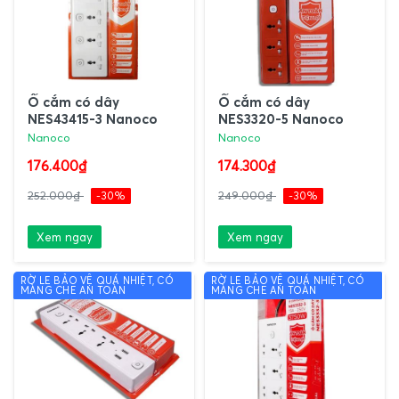
Ổ cắm có dây
Ổ cắm có dây
NES43415-3 Nanoco
NES3320-5 Nanoco
Nanoco
Nanoco
176.400₫
174.300₫
252.000₫
-30%
249.000₫
-30%
Xem ngay
Xem ngay
RỜ LE BẢO VỆ QUÁ NHIỆT, CÓ
RỜ LE BẢO VỆ QUÁ NHIỆT, CÓ
MÀNG CHE AN TOÀN
MÀNG CHE AN TOÀN