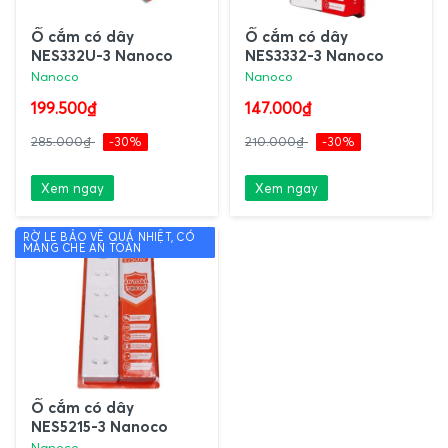
Ổ cắm có dây
Ổ cắm có dây
NES332U-3 Nanoco
NES3332-3 Nanoco
Nanoco
Nanoco
199.500₫
147.000₫
285.000₫
-30%
210.000₫
-30%
Xem ngay
Xem ngay
RỜ LE BẢO VỆ QUÁ NHIỆT, CÓ
MÀNG CHE AN TOÀN
Ổ cắm có dây
NES5215-3 Nanoco
Nanoco