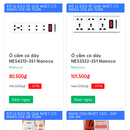
RỜ LE BẢO VỆ QUÁ NHIỆT, CÓ
RỜ LE BẢO VỆ QUÁ NHIỆT, CÓ
MÀNG CHE AN TOÀN
MÀNG CHE AN TOÀN
Ổ cắm có dây
Ổ cắm có dây
NES4213-3S1 Nanoco
NES3332-3S1 Nanoco
Nanoco
Nanoco
80.500₫
101.500₫
115.000₫
-30%
145.000₫
-30%
Xem ngay
Xem ngay
RỜ LE BẢO VỆ QUÁ NHIỆT, CÓ
NHỰA CHỊU NHIỆT CAO - DÂY
MÀNG CHE AN TOÀN
DÀI 5M