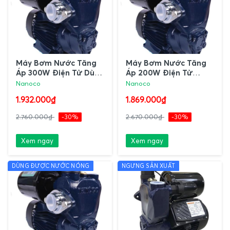
Máy Bơm Nước Tăng
Máy Bơm Nước Tăng
Áp 300W Điện Tử Dùng
Áp 200W Điện Tử
Được Nước Nóng
Dùng Được Nước
Nanoco
Nanoco
NCPS300-A Nanoco
Nóng NCPS200-A
1.932.000₫
1.869.000₫
Nanoco
2.760.000₫
-30%
2.670.000₫
-30%
Xem ngay
Xem ngay
DÙNG ĐƯỢC NƯỚC NÓNG
NGƯNG SẢN XUẤT