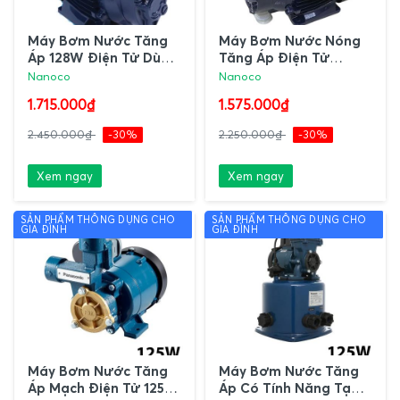
Máy Bơm Nước Tăng
Máy Bơm Nước Nóng
Áp 128W Điện Tử Dùng
Tăng Áp Điện Tử
Được Nước Nóng
Nanoco
Nanoco
Nanoco
NCPS128-A Nanoco
1.715.000₫
1.575.000₫
2.450.000₫
-30%
2.250.000₫
-30%
Xem ngay
Xem ngay
SẢN PHẨM THÔNG DỤNG CHO
SẢN PHẨM THÔNG DỤNG CHO
GIA ĐÌNH
GIA ĐÌNH
Máy Bơm Nước Tăng
Máy Bơm Nước Tăng
Áp Mạch Điện Tử 125W
Áp Có Tính Năng Tạo