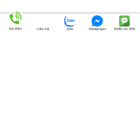
Gọi điện
Liên hệ
Zalo
Messenger
Nhắn tin SMS
Thương hiệu của chúng tôi
Cam Kết Hàng Chính Hãng
Nguồn gốc rõ ràng, chứng từ đầy đủ