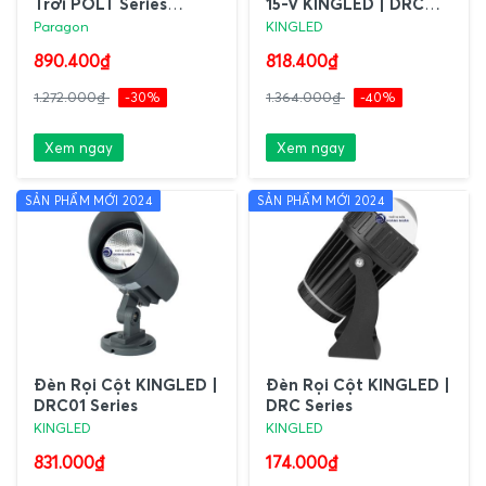
Trời POLT Series
15-V KINGLED | DRC
Paragon
Series
Paragon
KINGLED
890.400₫
818.400₫
1.272.000₫
-30%
1.364.000₫
-40%
Xem ngay
Xem ngay
SẢN PHẨM MỚI 2024
SẢN PHẨM MỚI 2024
Đèn Rọi Cột KINGLED |
Đèn Rọi Cột KINGLED |
DRC01 Series
DRC Series
KINGLED
KINGLED
831.000₫
174.000₫