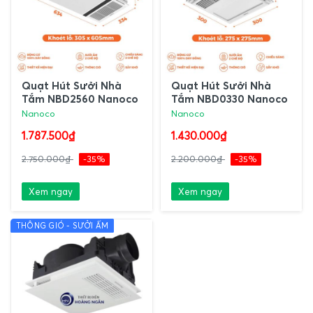
Quạt Hút Sưởi Nhà
Quạt Hút Sưởi Nhà
Tắm NBD2560 Nanoco
Tắm NBD0330 Nanoco
Nanoco
Nanoco
1.787.500₫
1.430.000₫
2.750.000₫
-35%
2.200.000₫
-35%
Xem ngay
Xem ngay
THÔNG GIÓ - SƯỞI ẤM