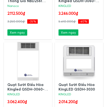
Thông Gió NBD2561
Kingled QSDH-3060-
Nanoco
02
Nanoco
KINGLED
2.112.500₫
3.246.000₫
3.250.000₫
-35%
5.410.000₫
-40%
Xem ngay
Xem ngay
Quạt Sưởi Điều Hòa
Quạt Sưởi Điều Hòa
Kingled QSDH-3060-
KingLED QSDH-3030
TV
KINGLED
KINGLED
3.062.400₫
2.014.200₫