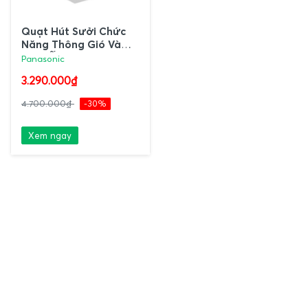
Quạt Hút Sưởi Chức
Năng Thông Gió Và
Sưởi Ấm Không Có
Panasonic
Remote FV-30BZ1
3.290.000₫
Panasonic
4.700.000₫
-30%
Xem ngay