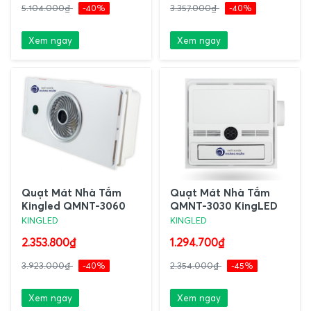
5.104.000₫
-40%
3.357.000₫
-40%
Xem ngay
Xem ngay
Quạt Mát Nhà Tắm
Quạt Mát Nhà Tắm
Kingled QMNT-3060
QMNT-3030 KingLED
KINGLED
KINGLED
2.353.800₫
1.294.700₫
3.923.000₫
-40%
2.354.000₫
-45%
Xem ngay
Xem ngay