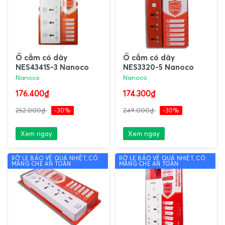
Ổ cắm có dây
Ổ cắm có dây
NES43415-3 Nanoco
NES3320-5 Nanoco
Nanoco
Nanoco
176.400₫
174.300₫
252.000₫
-30%
249.000₫
-30%
Xem ngay
Xem ngay
RỜ LE BẢO VỆ QUÁ NHIỆT, CÓ
RỜ LE BẢO VỆ QUÁ NHIỆT, CÓ
MÀNG CHE AN TOÀN
MÀNG CHE AN TOÀN