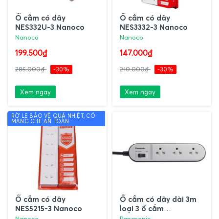
Ổ cắm có dây
Ổ cắm có dây
NES332U-3 Nanoco
NES3332-3 Nanoco
Nanoco
Nanoco
199.500₫
147.000₫
285.000₫
-30%
210.000₫
-30%
Xem ngay
Xem ngay
RỜ LE BẢO VỆ QUÁ NHIỆT, CÓ
MÀNG CHE AN TOÀN
Ổ cắm có dây
Ổ cắm có dây dài 3m
NES5215-3 Nanoco
loại 3 ổ cắm
WCHG24332W
Nanoco
Panasonic