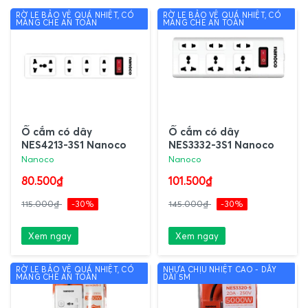
RỜ LE BẢO VỆ QUÁ NHIỆT, CÓ
RỜ LE BẢO VỆ QUÁ NHIỆT, CÓ
MÀNG CHE AN TOÀN
MÀNG CHE AN TOÀN
Ổ cắm có dây
Ổ cắm có dây
NES4213-3S1 Nanoco
NES3332-3S1 Nanoco
Nanoco
Nanoco
80.500₫
101.500₫
115.000₫
-30%
145.000₫
-30%
Xem ngay
Xem ngay
RỜ LE BẢO VỆ QUÁ NHIỆT, CÓ
NHỰA CHỊU NHIỆT CAO - DÂY
MÀNG CHE AN TOÀN
DÀI 5M