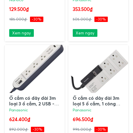
Panasonic
129.500₫
353.500₫
185.000₫
-30%
505.000₫
-30%
Xem ngay
Xem ngay
Ổ cắm có dây dài 3m
Ổ cắm có dây dài 3m
loại 3 ổ cắm, 2 USB -
loại 5 ổ cắm, 1 công
2.1A WCHG243322W-
tắc WCHG28352
Panasonic
Panasonic
VN Panasonic
Panasonic
624.400₫
696.500₫
892.000₫
-30%
995.000₫
-30%