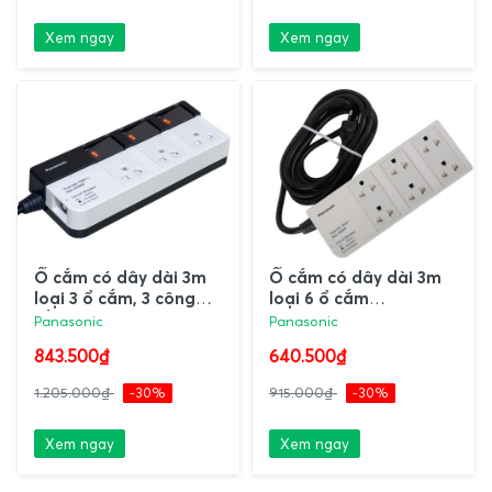
Xem ngay
Xem ngay
Ổ cắm có dây dài 3m
Ổ cắm có dây dài 3m
loại 3 ổ cắm, 3 công
loại 6 ổ cắm
tắc phụ WCHG28334
WCHG2836 Panasonic
Panasonic
Panasonic
Panasonic
843.500₫
640.500₫
1.205.000₫
-30%
915.000₫
-30%
Xem ngay
Xem ngay