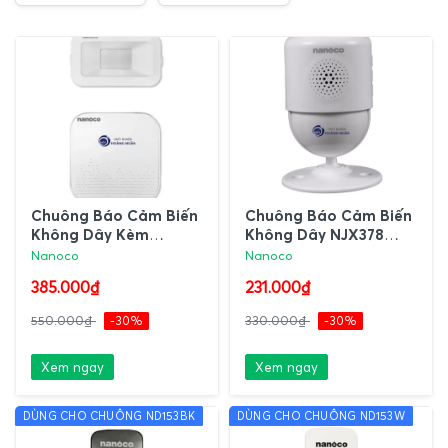
Chuông Báo Cảm Biến
Chuông Báo Cảm Biến
Không Dây Kèm
Không Dây NJX378
Chuông Điện Báo Xa
Nanoco
Nanoco
Nanoco
NJX379-156 Nanoco
385.000₫
231.000₫
550.000₫
-30%
330.000₫
-30%
Xem ngay
Xem ngay
DÙNG CHO CHUÔNG ND153BK
DÙNG CHO CHUÔNG ND153W