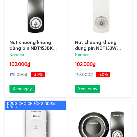
Nút chuông không
Nút chuông không
dùng pin NDT153BK
dùng pin NDT153W
Nanoco
Nanoco
Nanoco
Nanoco
102.000₫
102.000₫
170.000₫
-40%
170.000₫
-40%
Xem ngay
Xem ngay
DÙNG CHO CHUÔNG ND156 -
ND157