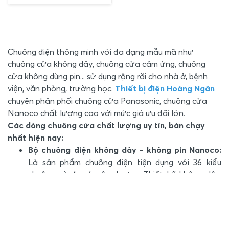
Chuông điện thông minh với đa dạng mẫu mã như
chuông cửa không dây, chuông cửa cảm ứng, chuông
cửa không dùng pin... sử dụng rộng rãi cho nhà ở, bệnh
viện, văn phòng, trường học.
Thiết bị điện Hoàng Ngân
chuyên phân phối chuông cửa Panasonic, chuông cửa
Nanoco chất lượng cao với mức giá ưu đãi lớn.
Các dòng chuông cửa chất lượng uy tín, bán chạy
nhất hiện nay:
Bộ chuông điện không dây - không pin Nanoco:
Là sản phẩm chuông điện tiện dụng với 36 kiểu
chuông và 4 mức âm lượng. Thiết kế không dây,
không pin dễ dàng lắp đặt, sử dụng lâu dài.
Chuông điện kín nước Panasonic:
Thiết kế đẹp
mắt, công nghệ Nhật Bản tối ưu với giá cả hợp lý.
Kết cấu kín nước, đảm bảo chuông luôn hoạt động