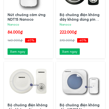
Nút chuông cảm ứng
Bộ chuông điện không
NDT15 Nanoco
dây không dùng pin
ND153BK Nanoco
Nanoco
Nanoco
84.000₫
222.000₫
140.000₫
-40%
370.000₫
-40%
Xem ngay
Xem ngay
Bộ chuông điện không
Bộ chuông điện không