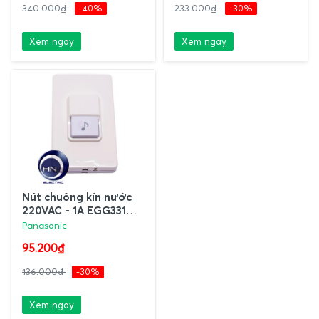
340.000₫
-40%
233.000₫
-30%
Xem ngay
Xem ngay
Nút chuông kín nước
220VAC - 1A EGG331
Panasonic
Panasonic
95.200₫
136.000₫
-30%
Xem ngay