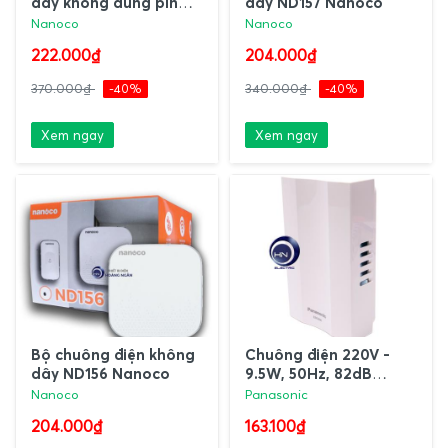
dây không dùng pin
dây ND157 Nanoco
ND153W Nanoco
Nanoco
Nanoco
222.000₫
204.000₫
370.000₫
-40%
340.000₫
-40%
Xem ngay
Xem ngay
Bộ chuông điện không
Chuông điện 220V -
dây ND156 Nanoco
9.5W, 50Hz, 82dB
EBG888 Panasonic
Nanoco
Panasonic
204.000₫
163.100₫