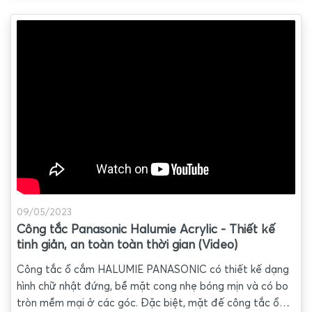
dài ti quạt thấp nhất trong phân khúc chỉ 14cm , đường
kính cánh quạt 120cm, cánh quạt làm bằng vật liệu PPF
độ bền cao, 3 cấp độ an toàn, 3 cấp độ gió ... những
thông số quá tuyệt vời để những không gian nhỏ hẹp có
thể làm mát bằng những làn gió dịu nhẹ nhưng vẫn đảm
bảo độ thẩm mỹ cao và hoàn toàn an toàn cho trẻ nhỏ.
09/05/2023
Công tắc Panasonic Halumie Acrylic - Thiết kế
tinh giản, an toàn toàn thời gian (Video)
Công tắc ổ cắm HALUMIE PANASONIC có thiết kế dạng
hình chữ nhật đứng, bề mặt cong nhẹ bóng mịn và có bo
tròn mềm mại ở các góc. Đặc biệt, mặt đế công tắc ổ