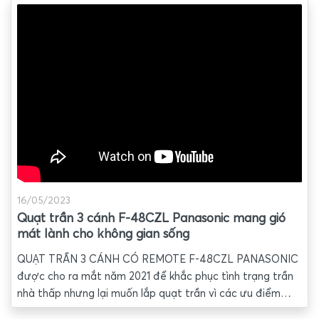
16/05/2023
Quạt trần 3 cánh F-48CZL Panasonic mang gió
mát lành cho không gian sống
QUẠT TRẦN 3 CÁNH CÓ REMOTE F-48CZL PANASONIC
được cho ra mắt năm 2021 để khắc phục tình trạng trần
nhà thấp nhưng lại muốn lắp quạt trần vì các ưu điểm
vượt trội so với quạt tường hoặc quạt đảo trần. Chiều