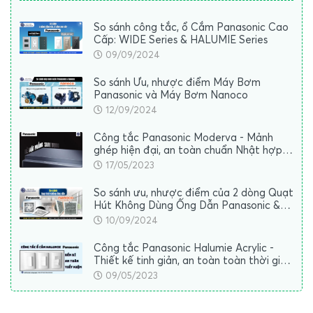
So sánh công tắc, ổ Cắm Panasonic Cao
Cấp: WIDE Series & HALUMIE Series
09/09/2024
So sánh Ưu, nhược điểm Máy Bơm
Panasonic và Máy Bơm Nanoco
12/09/2024
Công tắc Panasonic Moderva - Mảnh
ghép hiện đại, an toàn chuẩn Nhật hợp
mọi không gian
17/05/2023
So sánh ưu, nhược điểm của 2 dòng Quạt
Hút Không Dùng Ống Dẫn Panasonic &
Nanoco
10/09/2024
Công tắc Panasonic Halumie Acrylic -
Thiết kế tinh giản, an toàn toàn thời gian
(Video)
09/05/2023