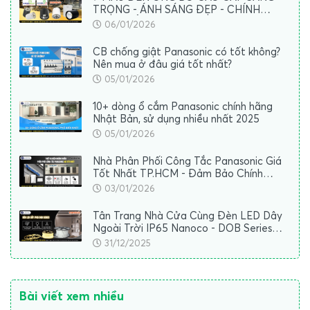
TRỌNG - ÁNH SÁNG ĐẸP - CHÍNH
HÃNG ĐỘ BỀN CAO
06/01/2026
CB chống giật Panasonic có tốt không?
Nên mua ở đâu giá tốt nhất?
05/01/2026
10+ dòng ổ cắm Panasonic chính hãng
Nhật Bản, sử dụng nhiều nhất 2025
05/01/2026
Nhà Phân Phối Công Tắc Panasonic Giá
Tốt Nhất TP.HCM - Đảm Bảo Chính
Hãng, Giao Hàng Nhanh Chóng
03/01/2026
Tân Trang Nhà Cửa Cùng Đèn LED Dây
Ngoài Trời IP65 Nanoco - DOB Series
Mới Ra Mắt 2025
31/12/2025
Bài viết xem nhiều