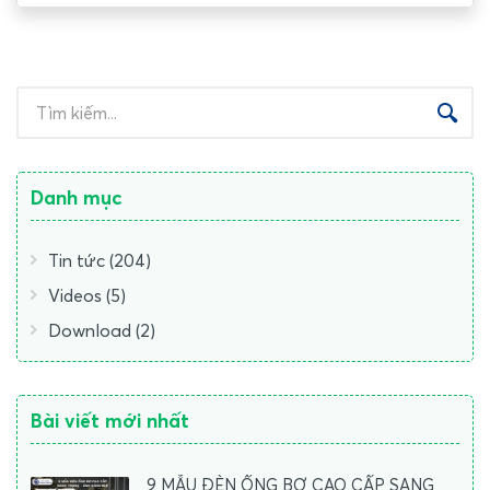
cắm HALUMIE PANASONIC có 2 màu tương phản giúp
tạo cảm giác mỏng hơn và hài hòa hơn khi gắn trên mặt
tường.
Danh mục
Tin tức (204)
Videos (5)
Download (2)
Bài viết mới nhất
9 MẪU ĐÈN ỐNG BƠ CAO CẤP SANG