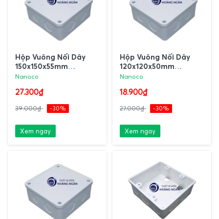
Hộp Vuông Nối Dây
Hộp Vuông Nối Dây
150x150x55mm
120x120x50mm
NPA15055V Nanoco
NPA12050V Nanoco
Nanoco
Nanoco
27.300₫
18.900₫
39.000₫
-30%
27.000₫
-30%
Xem ngay
Xem ngay