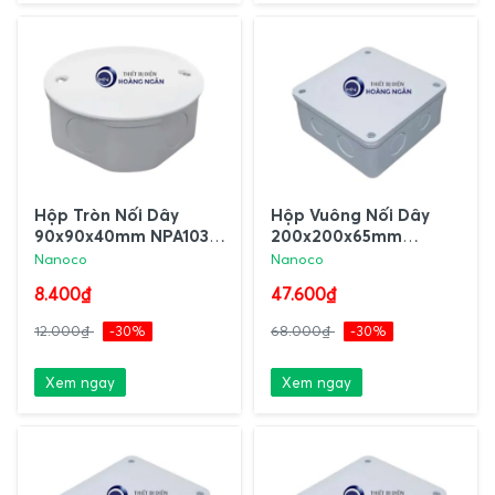
Hộp Tròn Nối Dây
Hộp Vuông Nối Dây
90x90x40mm NPA103V
200x200x65mm
Nanoco
NPA20065V Nanoco
Nanoco
Nanoco
8.400₫
47.600₫
12.000₫
-30%
68.000₫
-30%
Xem ngay
Xem ngay