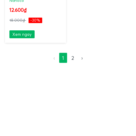
Nanoco
12.600₫
18.000₫
-30%
Xem ngay
‹
1
2
›