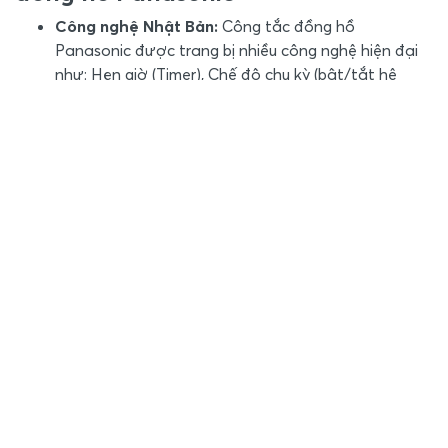
Công nghệ Nhật Bản:
Công tắc đồng hồ
Panasonic được trang bị nhiều công nghệ hiện đại
như: Hẹn giờ (Timer), Chế độ chu kỳ (bật/tắt hệ
thống sau khoảng thời gian nhất định), chế độ xung
(PULSE - Mở lên vào thời gian đã cài đặt và tắt
sau một xung thời gian nhất định.
Thiết kế tiện dụng:
Thiết kế chữ số rõ ràng và các
chế độ hiển thị đầy đủ như đồng hồ hẹn giờ, cài đặt
thời gian, cổng nhận nguồn điện, đầu ra...
Tiết kiệm điện năng, nhân công:
Công tắc đồng
hồ sẽ giúp công trình tự động quản lý hệ thống,
không phải tốn nhiều thời gian, điện năng và nhân
công vận hành.
Pin lưu trữ:
Một số dòng công tắc có pin lưu trữ từ
300 giờ đến 5 năm. Độ chia nhỏ nhất là 1 phút - 15
phút - 30 phút
An toàn vận hành:
Không chỉ được sản xuất theo
tiêu chuẩn Nhật Bản, công tắc đồng hồ Panasonic