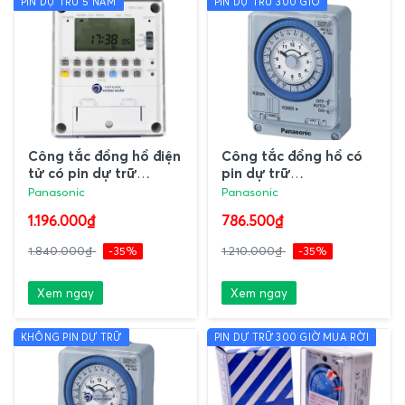
PIN DỰ TRỮ 5 NĂM
PIN DỰ TRỮ 300 GIỜ
Công tắc đồng hồ điện
Công tắc đồng hồ có
tử có pin dự trữ
pin dự trữ
TB4728KE7 Panasonic
TB38809NE7
Panasonic
Panasonic
Panasonic
1.196.000₫
786.500₫
1.840.000₫
-35%
1.210.000₫
-35%
Xem ngay
Xem ngay
KHÔNG PIN DỰ TRỮ
PIN DỰ TRỮ 300 GIỜ MUA RỜI