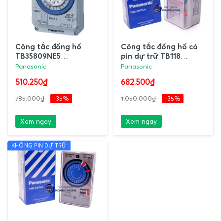
Công tắc đồng hồ
Công tắc đồng hồ có
TB35809NE5
pin dự trữ TB118
Panasonic
Panasonic
Panasonic
Panasonic
510.250₫
682.500₫
785.000₫
-35%
1.050.000₫
-35%
Xem ngay
Xem ngay
KHÔNG PIN DỰ TRỮ