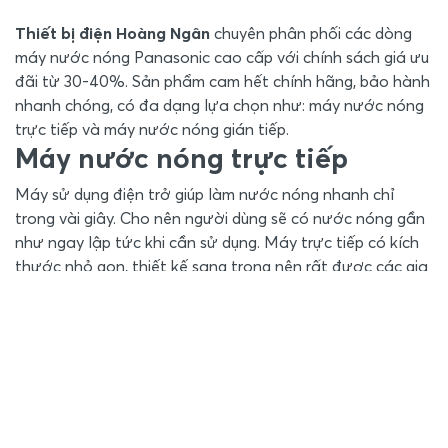
Thiết bị điện Hoàng Ngân
chuyên phân phối các dòng
máy nước nóng Panasonic cao cấp với chính sách giá ưu
đãi từ 30-40%. Sản phẩm cam hết chính hãng, bảo hành
nhanh chóng, có đa dạng lựa chọn như: máy nước nóng
trực tiếp và máy nước nóng gián tiếp.
Máy nước nóng trực tiếp
Máy sử dụng điện trở giúp làm nước nóng nhanh chỉ
trong vài giây. Cho nên người dùng sẽ có nước nóng gần
như ngay lập tức khi cần sử dụng. Máy trực tiếp có kích
thước nhỏ gọn, thiết kế sang trọng nên rất được các gia
đình ưa chuộng.
Ưu điểm của máy nước nóng trực tiếp Panasonic:
Là dòng cao cấp, có khả năng điều chỉnh nhiệt độ
vô cấp
Đạt tiêu chuẩn "Tương thích điện từ EMC", hoạt
động ổn định, không nhiễm điện từ
Có 9 cấp độ an toàn, bảo vệ cho gia đình khi sử