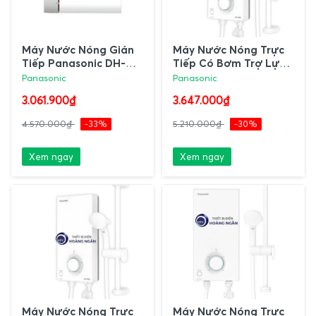
Máy Nước Nóng Gián
Máy Nước Nóng Trực
Tiếp Panasonic DH-
Tiếp Có Bơm Trợ Lực
15HBMVWL 15L
V - Series DH-3VP1VW
Panasonic
Panasonic
Panasonic
3.061.900₫
3.647.000₫
4.570.000₫
-33%
5.210.000₫
-30%
Xem ngay
Xem ngay
Máy Nước Nóng Trực
Máy Nước Nóng Trực