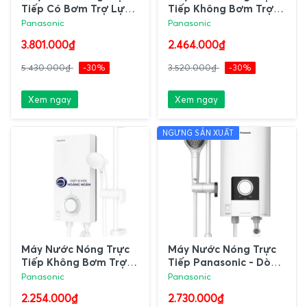
Tiếp Có Bơm Trợ Lực
Tiếp Không Bơm Trợ
V - Series DH-4VP1VW
Lực V - Series DH-
Panasonic
Panasonic
Panasonic
4VS1VW Panasonic
3.801.000₫
2.464.000₫
5.430.000₫
-30%
3.520.000₫
-30%
Xem ngay
Xem ngay
NGƯNG SẢN XUẤT
Máy Nước Nóng Trực
Máy Nước Nóng Trực
Tiếp Không Bơm Trợ
Tiếp Panasonic - Dòng
Lực V - Series DH-
Cao Cấp Điều Chỉnh
Panasonic
Panasonic
3VS1VW Panasonic
Nhiệt Độ Vô Cấp
2.254.000₫
2.730.000₫
|Made in Malaysia