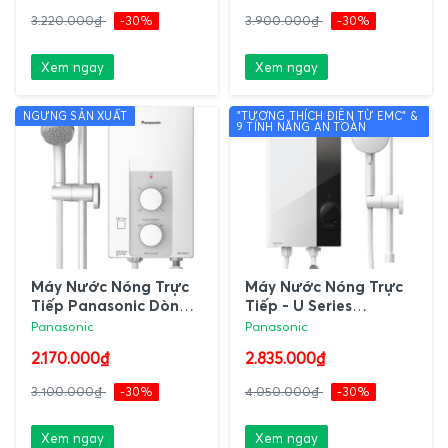
3.220.000₫
-30%
3.900.000₫
-30%
Xem ngay
Xem ngay
NGƯNG SẢN XUẤT
"TƯƠNG THÍCH ĐIỆN TỪ EMC" &
9 TÍNH NĂNG AN TOÀN
Máy Nước Nóng Trực
Máy Nước Nóng Trực
Tiếp Panasonic Dòng
Tiếp - U Series
Tiêu Chuẩn |Made in
Panasonic |Made in
Panasonic
Panasonic
Malaysia
Malaysia
2.170.000₫
2.835.000₫
3.100.000₫
-30%
4.050.000₫
-30%
Xem ngay
Xem ngay