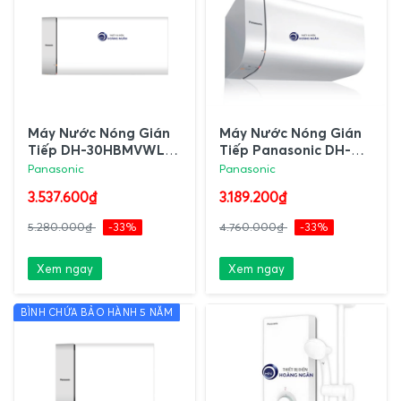
Máy Nước Nóng Gián
Máy Nước Nóng Gián
Tiếp DH-30HBMVWL
Tiếp Panasonic DH-
Panasonic 30L | Ruột
20HBMVWL 20L
Panasonic
Panasonic
bình làm từ thép
3.537.600₫
3.189.200₫
không gỉ Nhật Bản
5.280.000₫
-33%
4.760.000₫
-33%
Xem ngay
Xem ngay
BÌNH CHỨA BẢO HÀNH 5 NĂM