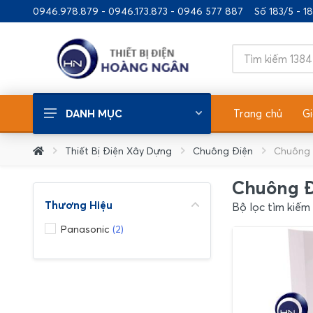
0946.978.879 - 0946.173.873 - 0946 577 887
Số 183/5 - 
Trang chủ
Gi
DANH MỤC
Thiết Bị Điện Chiếu Sáng
Thiết Bị Điện Xây Dựng
Chuông Điện
Chuông 
Thiết Bị Điện Xây Dựng
Chuông Đ
Thiết Bị Điện Gia Dụng
Thương Hiệu
Bộ lọc tìm kiếm
Ống/Nẹp Nhựa - Phụ Kiện
Panasonic
(2)
Thiết Bị Nhà Bếp