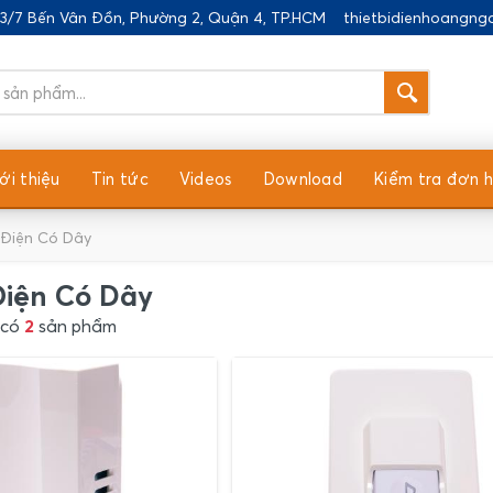
183/7 Bến Vân Đồn, Phường 2, Quận 4, TP.HCM
thietbidienhoangn
ới thiệu
Tin tức
Videos
Download
Kiểm tra đơn 
Điện Có Dây
iện Có Dây
 có
2
sản phẩm