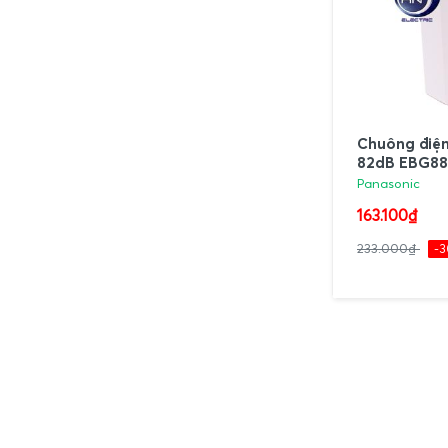
Chuông điện
82dB EBG88
Panasonic
163.100₫
233.000₫
-