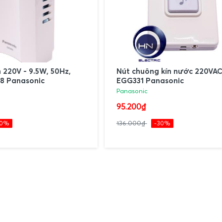
 220V - 9.5W, 50Hz,
Nút chuông kín nước 220VAC
8 Panasonic
EGG331 Panasonic
Panasonic
95.200₫
30%
136.000₫
-30%