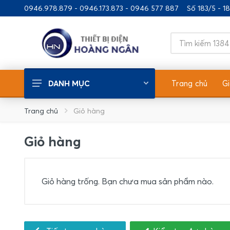
0946.978.879 - 0946.173.873 - 0946 577 887
Số 183/5 - 
Trang chủ
Gi
DANH MỤC
Thiết Bị Điện Chiếu Sáng
Trang chủ
Giỏ hàng
Thiết Bị Điện Xây Dựng
Giỏ hàng
Thiết Bị Điện Gia Dụng
Ống/Nẹp Nhựa - Phụ Kiện
Giỏ hàng trống. Bạn chưa mua sản phẩm nào.
Thiết Bị Nhà Bếp