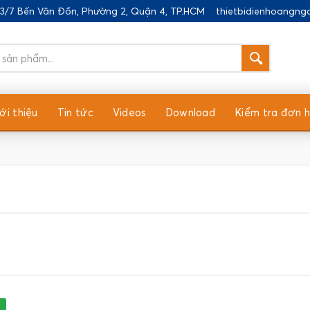
183/7 Bến Vân Đồn, Phường 2, Quận 4, TP.HCM
thietbidienhoangn
ới thiệu
Tin tức
Videos
Download
Kiểm tra đơn 