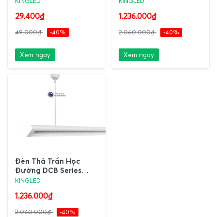
KINGLED
KINGLED
29.400₫
1.236.000₫
49.000₫
-40%
2.060.000₫
-40%
Xem ngay
Xem ngay
Đèn Thả Trần Học
Đường DCB Series
KINGLED
KINGLED
1.236.000₫
2.060.000₫
-40%