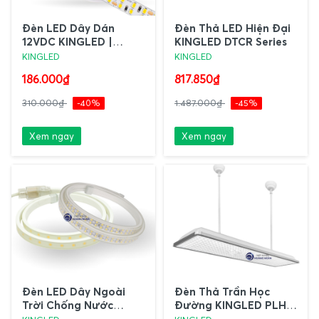
Đèn LED Dây Dán
Đèn Thả LED Hiện Đại
12VDC KINGLED |
KINGLED DTCR Series
LDDC Series
KINGLED
KINGLED
186.000₫
817.850₫
310.000₫
-40%
1.487.000₫
-45%
Xem ngay
Xem ngay
Đèn LED Dây Ngoài
Đèn Thả Trần Học
Trời Chống Nước
Đường KINGLED PLH-
KINGLED AC | LD Series
40 Series