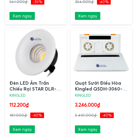
561.000₫
-35%
354.000₫
-40%
Xem ngay
Xem ngay
Đèn LED Âm Trần
Quạt Sưởi Điều Hòa
Chiếu Rọi STAR DLR-
Kingled QSDH-3060-
3SS-T48 KingLED
02
KINGLED
KINGLED
112.200₫
3.246.000₫
187.000₫
-40%
5.410.000₫
-40%
Xem ngay
Xem ngay