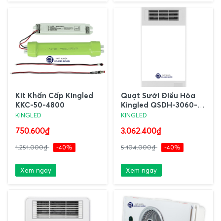
Kit Khẩn Cấp Kingled
Quạt Sưởi Điều Hòa
KKC-50-4800
Kingled QSDH-3060-
TV
KINGLED
KINGLED
750.600₫
3.062.400₫
1.251.000₫
-40%
5.104.000₫
-40%
Xem ngay
Xem ngay