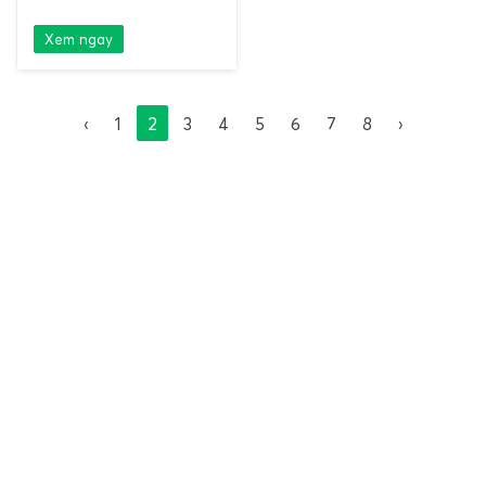
Xem ngay
‹
1
2
3
4
5
6
7
8
›