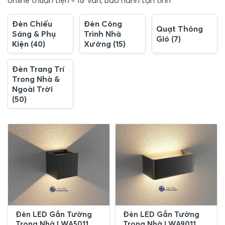
online thuận tiện ✓Tư vấn, bảo hành tận tinh
Đèn Chiếu
Đèn Công
Quạt Thông
Sáng & Phụ
Trình Nhà
Gió (7)
Kiện (40)
Xưởng (15)
Đèn Trang Trí
Trong Nhà &
Ngoài Trời
(50)
Đèn LED Gắn Tường
Đèn LED Gắn Tường
Trong Nhà LWA5011
Trong Nhà LWA9011