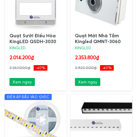
Quạt Sưởi Điều Hòa
Quạt Mát Nhà Tắm
KingLED QSDH-3030
Kingled QMNT-3060
KINGLED
KINGLED
2.014.200₫
2.353.800₫
3.357.000₫
-40%
3.923.000₫
-40%
Xem ngay
Xem ngay
ĐIỆN ÁP ĐẦU VÀO 12VDC