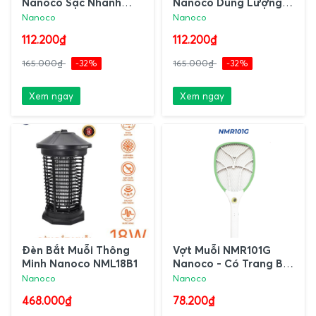
Nanoco Sạc Nhanh
Nanoco Dung Lượng
Tiện Lợi
Pin Lớn
Nanoco
Nanoco
112.200₫
112.200₫
165.000₫
-32%
165.000₫
-32%
Xem ngay
Xem ngay
Đèn Bắt Muỗi Thông
Vợt Muỗi NMR101G
Minh Nanoco NML18B1
Nanoco - Có Trang Bị
Đèn LED
Nanoco
Nanoco
468.000₫
78.200₫