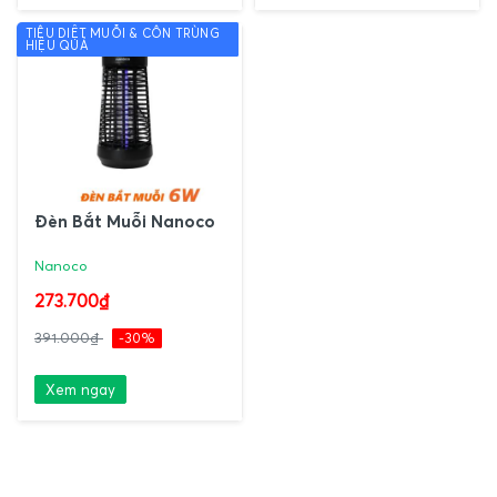
TIÊU DIỆT MUỖI & CÔN TRÙNG
HIỆU QUẢ
Đèn Bắt Muỗi Nanoco
Nanoco
273.700₫
391.000₫
-30%
Xem ngay