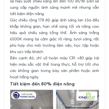
lại hiệu suất chiếu sáng lên đến 100 lm/W. Đèn sẽ
cung cấp nguồn ánh sáng mạnh mẽ nhưng vẫn
tiết kiệm điện năng.
Góc chiếu rộng 178 độ giúp ánh sáng lan tỏa đều
khắp không gian, hạn chế vùng tối và nâng cao
hiệu quả chiếu sáng tổng thể. Ánh sáng trắng
6500K mang lại cảm giác rõ ràng, tươi sáng, rất
phù hợp cho môi trường làm việc, học tập hoặc
khu vực tiếp khách.
Bên cạnh đó, chỉ số hoàn màu CRI >80 giúp tái
hiện màu sắc vật thể trung thực, hỗ trợ tốt cho
các không gian trưng bày sản phẩm hoặc sinh
hoạt hằng ngày.
Tiết kiệm đến 80% điện năng