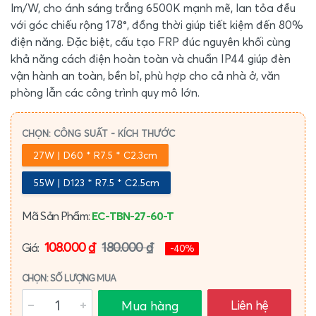
lm/W, cho ánh sáng trắng 6500K mạnh mẽ, lan tỏa đều
với góc chiếu rộng 178°, đồng thời giúp tiết kiệm đến 80%
điện năng. Đặc biệt, cấu tạo FRP đúc nguyên khối cùng
khả năng cách điện hoàn toàn và chuẩn IP44 giúp đèn
vận hành an toàn, bền bỉ, phù hợp cho cả nhà ở, văn
phòng lẫn các công trình quy mô lớn.
CHỌN: CÔNG SUẤT - KÍCH THƯỚC
27W | D60 * R7.5 * C2.3cm
55W | D123 * R7.5 * C2.5cm
Mã Sản Phẩm:
EC-TBN-27-60-T
108.000 ₫
180.000 ₫
Giá:
-40%
CHỌN: SỐ LƯỢNG MUA
Liên hệ
Mua hàng