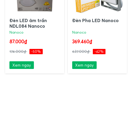
Đèn LED âm trần
Đèn Pha LED Nanoco
NDL084 Nanoco
Nanoco
Nanoco
87.000₫
369.460₫
174.000₫
-50%
637.000₫
-42%
Xem ngay
Xem ngay