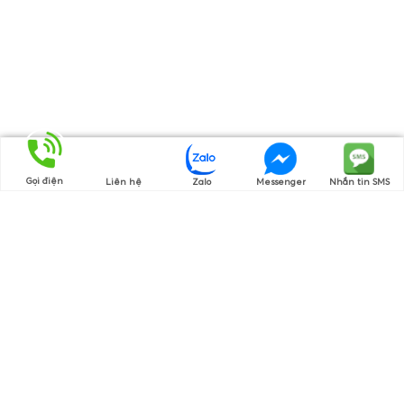
Gọi điện
Liên hệ
Zalo
Messenger
Nhắn tin SMS
Bạn Đã Xem
Đèn LED Bán Nguyệt