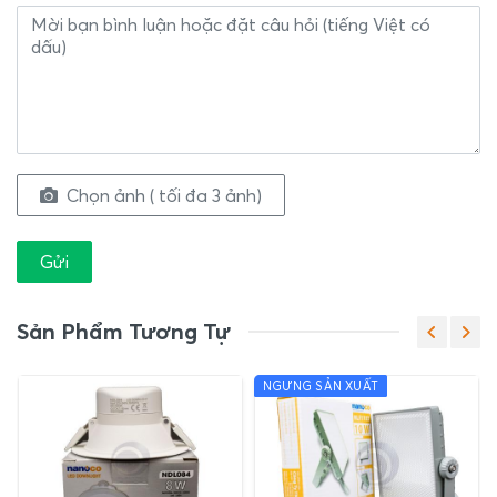
Chọn ảnh ( tối đa 3 ảnh)
Gửi
Sản Phẩm Tương Tự
NGƯNG SẢN XUẤT