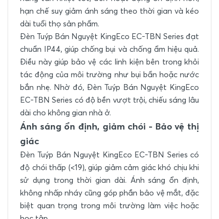
hạn chế suy giảm ánh sáng theo thời gian và kéo
dài tuổi thọ sản phẩm.
Đèn Tuýp Bán Nguyệt KingEco EC-TBN Series đạt
chuẩn IP44, giúp chống bụi và chống ẩm hiệu quả.
Điều này giúp bảo vệ các linh kiện bên trong khỏi
tác động của môi trường như bụi bẩn hoặc nước
bắn nhẹ. Nhờ đó, Đèn Tuýp Bán Nguyệt KingEco
EC-TBN Series có độ bền vượt trội, chiếu sáng lâu
dài cho không gian nhà ở.
Ánh sáng ổn định, giảm chói - Bảo vệ thị
giác
Đèn Tuýp Bán Nguyệt KingEco EC-TBN Series có
độ chói thấp (<19), giúp giảm cảm giác khó chịu khi
sử dụng trong thời gian dài. Ánh sáng ổn định,
không nhấp nháy cũng góp phần bảo vệ mắt, đặc
biệt quan trọng trong môi trường làm việc hoặc
học tập.