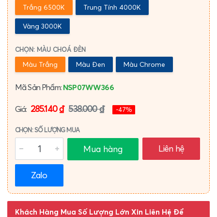
Trắng 6500K
Trung Tính 4000K
Vàng 3000K
CHỌN: MÀU CHOÁ ĐÈN
Màu Trắng
Màu Đen
Màu Chrome
Mã Sản Phẩm:
NSP07WW366
285.140 ₫
538.000 ₫
Giá:
-47%
CHỌN: SỐ LƯỢNG MUA
Liên hệ
Mua hàng
Zalo
Khách Hàng Mua Số Lượng Lớn Xin Liên Hệ Để