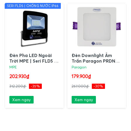
SERI FLD5 | CHỐNG NƯỚC IP66
Đèn Pha LED Ngoài
Đèn Downlight Âm
Trời MPE | Seri FLD5 -
Trần Paragon PRDNN
IP66
Series
MPE
Paragon
202.930₫
179.900₫
312.200₫
-35%
257.000₫
-30%
Xem ngay
Xem ngay