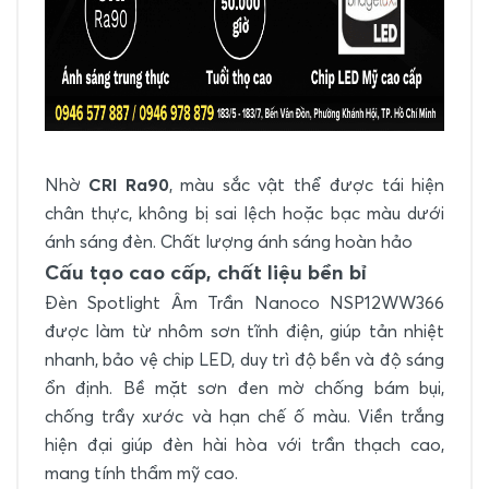
Nhờ
CRI Ra90
, màu sắc vật thể được tái hiện
chân thực, không bị sai lệch hoặc bạc màu dưới
ánh sáng đèn. Chất lượng ánh sáng hoàn hảo
Cấu tạo cao cấp, chất liệu bền bỉ
Đèn Spotlight Âm Trần Nanoco NSP12WW366
được làm từ nhôm sơn tĩnh điện, giúp tản nhiệt
nhanh, bảo vệ chip LED, duy trì độ bền và độ sáng
ổn định. Bề mặt sơn đen mờ chống bám bụi,
chống trầy xước và hạn chế ố màu. Viền trắng
hiện đại giúp đèn hài hòa với trần thạch cao,
mang tính thẩm mỹ cao.