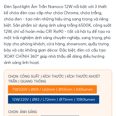
Đèn Spotlight Âm Trần Nanoco 12W nổi bật với 3 thiết
kế chóa đèn cao cấp như chóa Chrome, chóa trắng,
chóa đen - tạo nên những hiệu ứng sang trọng và riêng
biệt. Sản phẩm sử dụng ánh sáng trắng 6500K, công suất
12W, chỉ số hoàn màu CRI Ra90 - tất cả hội tụ để tạo ra
một trải nghiệm ánh sáng chuyên nghiệp, sang trọng, phù
hợp cho phòng khách, cửa hàng, showroom, quầy trưng
bày và các không gian décor. Đặc biệt, đèn có cấu tạo
XOAY CHỈNH 360° giúp nhà thầu dễ dàng điều hướng
ánh sáng linh hoạt.
CHỌN: CÔNG SUẤT | KÍCH THƯỚC | KÍCH THƯỚC KHOÉT
TRẦN | QUANG THÔNG
7W/220V | Ø69 / L62mm | Ø55mm | 630lumen
12W/220V | Ø83 / L72mm | Ø75mm | 1080lumen
CHỌN: ÁNH SÁNG