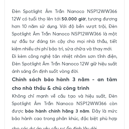
Đèn Spotlight Âm Trần Nanoco NSP12WW366
12W có tuổi thọ lên tới
50.000 giờ
, tương đương
hơn 10 năm sử dụng. Với độ bền vượt trội, Đèn
Spotlight Âm Trần Nanoco NSP12WW366 là một
sự đầu tư đáng tin cậy cho mọi nhà thầu, tiết
kiệm nhiều chi phí bảo trì, sửa chữa và thay mới.
Đi kèm công nghệ tản nhiệt nhôm sơn tĩnh điện,
Đèn Spotlight Âm Trần Nanoco 12W giữ hiệu suất
ánh sáng ổn định suốt vòng đời.
Chính sách bảo hành 3 năm - an tâm
cho nhà thầu & chủ công trình
Không chỉ mạnh về cấu tạo và hiệu suất, Đèn
Spotlight Âm Trần Nanoco NSP12WW366 còn
được
bảo hành chính hãng 3 năm
. Đây là mức
bảo hành cao trong phân khúc, đặc biệt phù hợp
cho các dự án yêu cầu sự ổn định lâu dài.