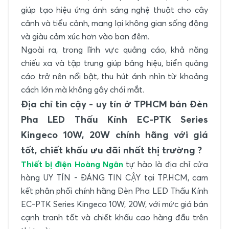
giúp tạo hiệu ứng ánh sáng nghệ thuật cho cây
cảnh và tiểu cảnh, mang lại không gian sống động
và giàu cảm xúc hơn vào ban đêm.
Ngoài ra, trong lĩnh vực quảng cáo, khả năng
chiếu xa và tập trung giúp bảng hiệu, biển quảng
cáo trở nên nổi bật, thu hút ánh nhìn từ khoảng
cách lớn mà không gây chói mắt.
Địa chỉ tin cậy - uy tín ở TPHCM bán Đèn
Pha LED Thấu Kính EC-PTK Series
Kingeco 10W, 20W chính hãng với giá
tốt, chiết khấu ưu đãi nhất thị trường ?
Thiết bị điện Hoàng Ngân
tự hào là địa chỉ cửa
hàng UY TÍN - ĐÁNG TIN CẬY tại TP.HCM, cam
kết phân phối chính hãng Đèn Pha LED Thấu Kính
EC-PTK Series Kingeco 10W, 20W, với mức giá bán
cạnh tranh tốt và chiết khấu cao hàng đầu trên