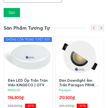
Gửi
Sản Phẩm Tương Tự
CHỐNG CÔN TRÙNG TUYỆT ĐỐI
Đèn LED Ốp Trần Tràn
Đèn Downlight Âm
Viền KINGECO | OTV-
Trần Paragon PRHK
SS Series
Series
KINGLED
Paragon
196.800₫
213.500₫
328.000₫
-40%
305.000₫
-30%