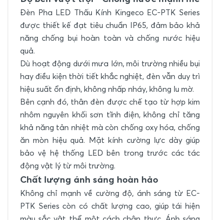
Đèn Pha LED Thấu Kính Kingeco EC-PTK Series
được thiết kế đạt tiêu chuẩn IP65, đảm bảo khả
năng chống bụi hoàn toàn và chống nước hiệu
quả.
Dù hoạt động dưới mưa lớn, môi trường nhiều bụi
hay điều kiện thời tiết khắc nghiệt, đèn vẫn duy trì
hiệu suất ổn định, không nhấp nháy, không lu mờ.
Bên cạnh đó, thân đèn được chế tạo từ hợp kim
nhôm nguyên khối sơn tĩnh điện, không chỉ tăng
khả năng tản nhiệt mà còn chống oxy hóa, chống
ăn mòn hiệu quả. Mặt kính cường lực dày giúp
bảo vệ hệ thống LED bên trong trước các tác
động vật lý từ môi trường.
Chất lượng ánh sáng hoàn hảo
Không chỉ mạnh về cường độ, ánh sáng từ EC-
PTK Series còn có chất lượng cao, giúp tái hiện
màu sắc vật thể một cách chân thực. Ánh sáng