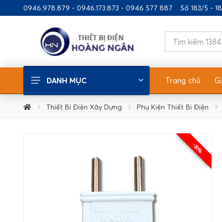
0946.978.879 - 0946.173.873 - 0946 577 887
Số 183/5 - 
Trang chủ
Gi
DANH MỤC
Thiết Bị Điện Chiếu Sáng
Thiết Bị Điện Xây Dựng
Phụ Kiện Thiết Bị Điện
Thiết Bị Điện Xây Dựng
Thiết Bị Điện Gia Dụng
-30%
Ống/Nẹp Nhựa - Phụ Kiện
Thiết Bị Nhà Bếp