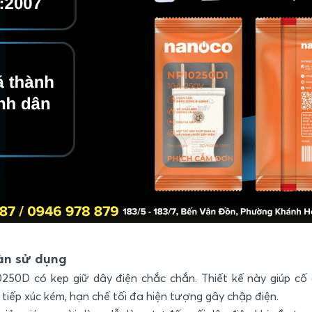
oàn sử dụng
0D có kẹp giữ dây điện chắc chắn. Thiết kế này giúp cố 
 tiếp xúc kém, hạn chế tối đa hiện tượng gây chập điện.