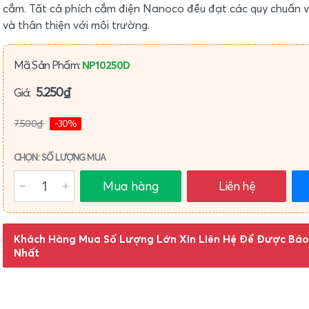
cắm. Tất cả phích cắm điện Nanoco đều đạt các quy chuẩn v
và thân thiện với môi trường.
Mã Sản Phẩm:
NP10250D
5.250₫
Giá:
7.500₫
-30%
CHỌN: SỐ LƯỢNG MUA
Mua hàng
Liên hệ
Khách Hàng Mua Số Lượng Lớn Xin Liên Hệ Để Được Báo
Nhất