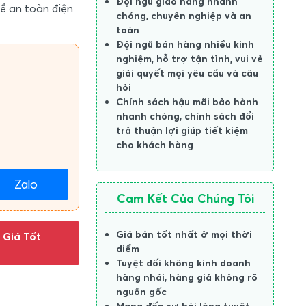
Đội ngũ giao hàng nhanh
ề an toàn điện
chóng, chuyên nghiệp và an
toàn
Đội ngũ bán hàng nhiều kinh
nghiệm, hỗ trợ tận tình, vui vẻ
giải quyết mọi yêu cầu và câu
hỏi
Chính sách hậu mãi bảo hành
nhanh chóng, chính sách đổi
trả thuận lợi giúp tiết kiệm
cho khách hàng
Zalo
Cam Kết Của Chúng Tôi
Giá bán tốt nhất ở mọi thời
 Giá Tốt
điểm
Tuyệt đối không kinh doanh
hàng nhái, hàng giả không rõ
nguồn gốc
Mang đến sự hài lòng tuyệt