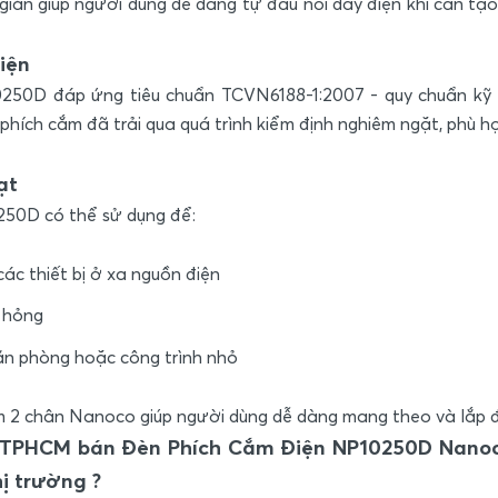
 giản giúp người dùng dễ dàng tự đấu nối dây điện khi cần tạ
iện
50D đáp ứng tiêu chuẩn TCVN6188-1:2007 - quy chuẩn kỹ th
ích cắm đã trải qua quá trình kiểm định nghiêm ngặt, phù hợ
ạt
50D có thể sử dụng để:
các thiết bị ở xa nguồn điện
ư hỏng
văn phòng hoặc công trình nhỏ
m 2 chân Nanoco giúp người dùng dễ dàng mang theo và lắp đặ
n ở TPHCM bán Đèn Phích Cắm Điện NP10250D Nanoco
hị trường ?