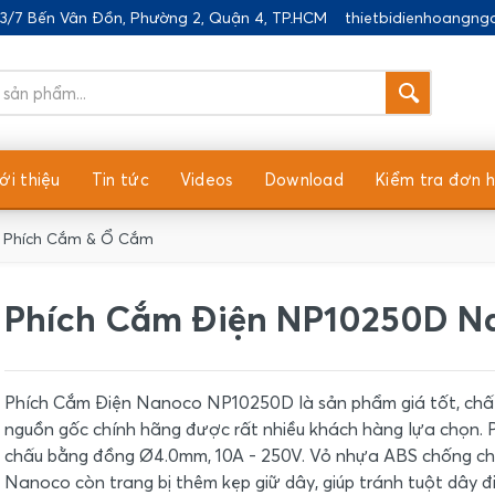
183/7 Bến Vân Đồn, Phường 2, Quận 4, TP.HCM
thietbidienhoangn
ới thiệu
Tin tức
Videos
Download
Kiểm tra đơn 
Phích Cắm & Ổ Cắm
Phích Cắm Điện NP10250D N
Phích Cắm Điện Nanoco NP10250D là sản phẩm giá tốt, chấ
nguồn gốc chính hãng được rất nhiều khách hàng lựa chọn. 
chấu bằng đồng Ø4.0mm, 10A - 250V. Vỏ nhựa ABS chống chá
Nanoco còn trang bị thêm kẹp giữ dây, giúp tránh tuột dây đ