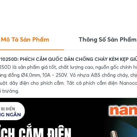
Mô Tả Sản Phẩm
Thông Số Sản Phẩm
10250D: PHÍCH CẮM QUỐC DÂN CHỐNG CHÁY KÈM KẸP GI
0D là sản phẩm giá tốt, chất lượng cao, nguồn gốc chính h
ằng đồng Ø4.0mm, 10A - 250V. Vỏ nhựa ABS chống cháy, chị
 tuột dây điện cho phích cắm. Tất cả phích cắm điện Nanoc
i trường.