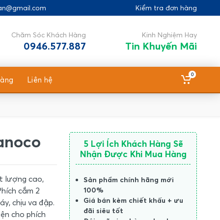
gan@gmail.com
Kiểm tra đơn hàng
Chăm Sóc Khách Hàng
Kinh Nghiệm Hay
0946.577.887
Tin Khuyến Mãi
0
hàng
Liên hệ
anoco
5 Lợi Ích Khách Hàng Sẽ
Nhận Được Khi Mua Hàng
t lượng cao,
Sản phẩm chính hãng mới
Phích cắm 2
100%
Giá bán kèm chiết khấu + ưu
y, chịu va đập.
đãi siêu tốt
iện cho phích