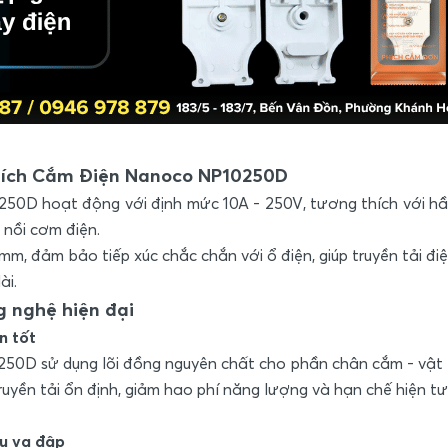
Phích Cắm Điện Nanoco NP10250D
D hoạt động với định mức 10A - 250V, tương thích với hầu 
y nồi cơm điện.
, đảm bảo tiếp xúc chắc chắn với ổ điện, giúp truyền tải điệ
ài.
g nghệ hiện đại
n tốt
0D sử dụng lõi đồng nguyên chất cho phần chân cắm - vật l
ruyền tải ổn định, giảm hao phí năng lượng và hạn chế hiện 
u va đập