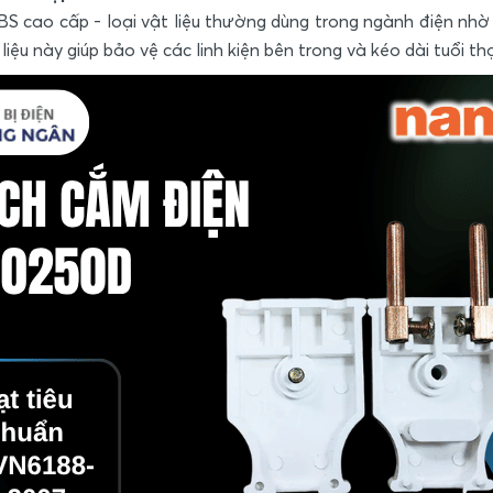
 cao cấp - loại vật liệu thường dùng trong ngành điện nhờ
 liệu này giúp bảo vệ các linh kiện bên trong và kéo dài tuổi t