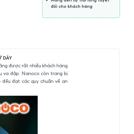
đối cho khách hàng
Ữ DÂY
ãng được rất nhiều khách hàng
u va đập. Nanoco còn trang bị
o đều đạt các quy chuẩn về an