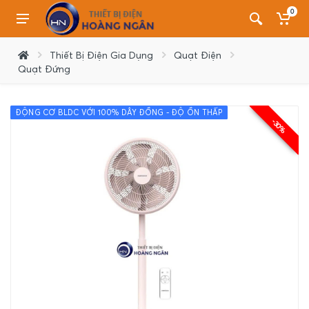
0
Thiết Bị Điện Gia Dụng
Quạt Điện
Quạt Đứng
ĐỘNG CƠ BLDC VỚI 100% DÂY ĐỒNG - ĐỘ ỒN THẤP
-30%