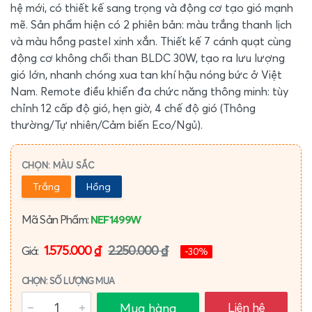
hệ mới, có thiết kế sang trọng và động cơ tạo gió mạnh
mẽ. Sản phẩm hiện có 2 phiên bản: màu trắng thanh lịch
và màu hồng pastel xinh xắn. Thiết kế 7 cánh quạt cùng
động cơ không chổi than BLDC 30W, tạo ra lưu lượng
gió lớn, nhanh chóng xua tan khí hậu nóng bức ở Việt
Nam. Remote điều khiển đa chức năng thông minh: tùy
chỉnh 12 cấp độ gió, hẹn giờ, 4 chế độ gió (Thông
thường/Tự nhiên/Cảm biến Eco/Ngủ).
CHỌN: MÀU SẮC
Trắng
Hồng
Mã Sản Phẩm:
NEF1499W
1.575.000 ₫
2.250.000 ₫
Giá:
-30%
CHỌN: SỐ LƯỢNG MUA
Liên hệ
Mua hàng