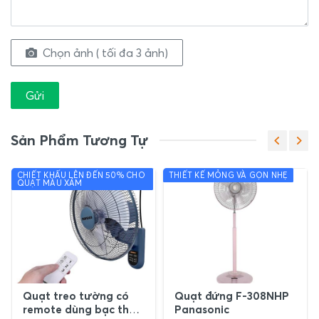
Chọn ảnh ( tối đa 3 ảnh)
Gửi
Sản Phẩm Tương Tự
CHIẾT KHẤU LÊN ĐẾN 50% CHO
THIẾT KẾ MỎNG VÀ GỌN NHẸ
QUẠT MÀU XÁM
Quạt treo tường có
Quạt đứng F-308NHP
remote dùng bạc thau
Panasonic