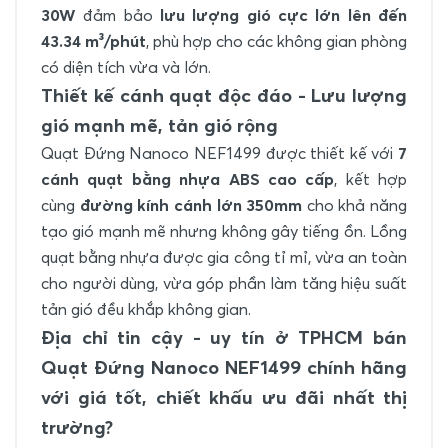
30W
đảm bảo
lưu lượng gió cực lớn lên đến
43.34 m³/phút
, phù hợp cho các không gian phòng
có diện tích vừa và lớn.
Thiết kế cánh quạt độc đáo - Lưu lượng
gió mạnh mẽ, tản gió rộng
Quạt Đứng Nanoco NEF1499 được thiết kế với
7
cánh quạt bằng nhựa ABS cao cấp
, kết hợp
cùng
đường kính cánh lớn 350mm
cho khả năng
tạo gió mạnh mẽ nhưng không gây tiếng ồn. Lồng
quạt bằng nhựa được gia công tỉ mỉ, vừa an toàn
cho người dùng, vừa góp phần làm tăng hiệu suất
tản gió đều khắp không gian.
Địa chỉ tin cậy - uy tín ở TPHCM bán
Quạt Đứng Nanoco NEF1499 chính hãng
với giá tốt, chiết khấu ưu đãi nhất thị
trường?