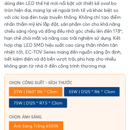
dòng đèn LED thế hệ mới nổi bật với thiết kế oval bo
tròn hiện đại, mang lại vẻ ngoài tinh tế và khác biệt so
với các loại đèn tuýp truyền thống. Không chỉ tạo điểm
nhấn thẩm mỹ khi lắp đặt, sản phẩm còn cho khả năng
chiếu sáng rộng và đồng đều nhờ góc chiếu lên đến 178°,
hạn chế chói mắt và nâng cao trải nghiệm sử dụng. Kết
hợp chip LED SMD hiệu suất cao cùng thân nhôm tản
nhiệt tốt, EC-TOV Series mang đến nguồn sáng ổn định,
tiết kiệm điện và độ bền vượt trội, phù hợp cho nhiều
không gian từ nhà ở đến công trình thương mại.
CHỌN: CÔNG SUẤT - KÍCH THƯỚC
27W | D60* R6 * C3cm
55W | D125 * R6 * C3cm
75W | D125 * R7.5 * C3cm
CHỌN: ÁNH SÁNG
Ánh Sáng Trắng 6500K