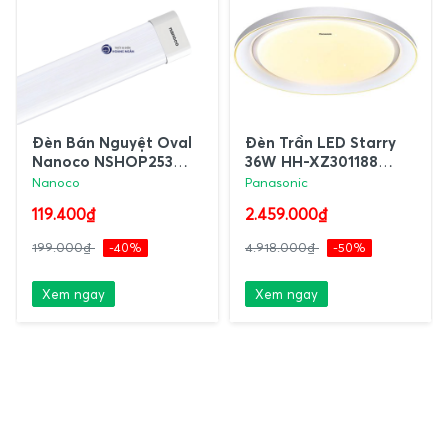
Đèn Bán Nguyệt Oval
Đèn Trần LED Starry
Nanoco NSHOP253
36W HH-XZ301188
Thân Nhựa
Panasonic
Nanoco
Panasonic
119.400₫
2.459.000₫
199.000₫
-40%
4.918.000₫
-50%
Xem ngay
Xem ngay