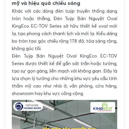
mỹ và hiệu quả chiếu sáng
Khác với các dòng đèn tuýp truyền thống dạng
tròn hoặc thẳng, Đèn Tuýp Bán Nguyệt Oval
KingEco EC-TOV Series sở hữu thiết kế oval mới
lạ, tạo phong cách thanh lịch và mới lạ. Kiểu dáng
bo tròn tạo góc chiếu rộng 178 độ, tỏa sáng rộng,
không góc tối.
Đèn Tuýp Bán Nguyệt Oval KingEco EC-TOV
Series được thiết kế để gắn sát trần hoặc tường,
tạo sự gọn gàng, liền mạch với không gian. Đây là
lựa chọn lý tưởng cho những khu vực yêu cầu tính
thẩm mỹ cao như nhà ở, văn phòng, cửa hàng,
showroom hay khu vực công cộng.